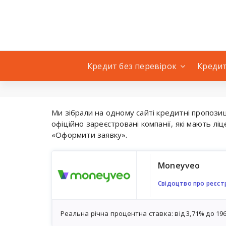
Перейти
к
содержанию
Кредит без перевірок
Кредит
Ми зібрали на одному сайті кредитні пропози
офіційно зареєстровані компанії, які мають лі
«Оформити заявку».
Moneyveo
Свідоцтво про реєстр
Реальна річна процентна ставка: від 3,71% до 19