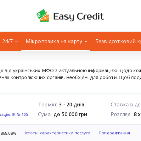
 24/7
Мікропозика на карту
Безвідсотковий 
ції від українських МФО з актуальною інформацією щодо ко
цензії контролюючих органів, необхідні для роботи. Щоб под
Термін:
3 - 20 днів
Ставка в де
Сума:
до 50 000 грн
Розгляд:
8 
ацію: ІК № 105
Істотні характеристики послуги
Попередження
6868,08%