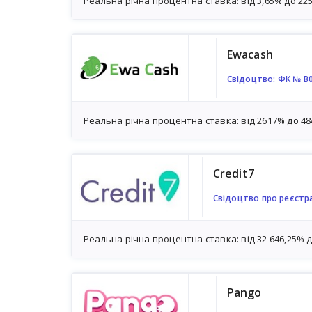
Реальна річна процентна ставка: від 3,65% до 22
Ewacash
Свідоцтво: ФK № В
Реальна річна процентна ставка: від 2617% до 4
Credit7
Свідоцтво про реєстр
Реальна річна процентна ставка: від 32 646,25% 
Pango